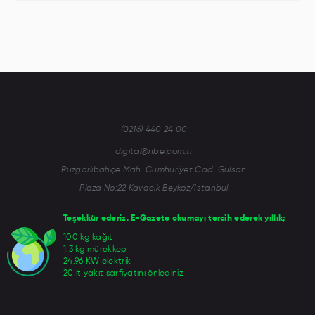
(0216) 440 24 00
digital@nbe.com.tr
Rüzgarlıbahçe Mah. Cumhuriyet Cad. Gülsan
Plaza No:22 Kavacık Beykoz/İstanbul
Teşekkür ederiz. E-Gazete okumayı tercih ederek yıllık;
100 kg kağıt
1.3 kg mürekkep
24.96 KW elektrik
20 lt yakıt sarfiyatını önlediniz