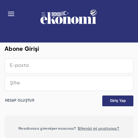
Abone Girişi
Giriş Yap
HESAP OLUŞTUR
Hesabınıza giremiyor musunuz?
Şifrenizi mi unuttunuz?