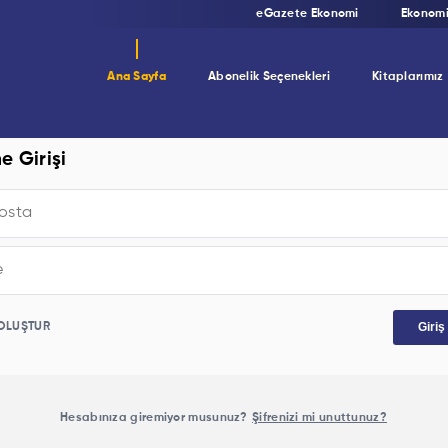
eGazete Ekonomi
Ekonomi
Ana Sayfa
Abonelik Seçenekleri
Kitaplarımız
e Girişi
Giriş
OLUŞTUR
Hesabınıza giremiyor musunuz?
Şifrenizi mi unuttunuz?