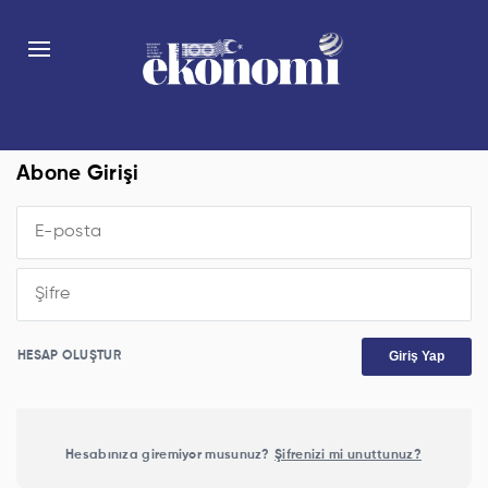
Abone Girişi
Giriş Yap
HESAP OLUŞTUR
Hesabınıza giremiyor musunuz?
Şifrenizi mi unuttunuz?