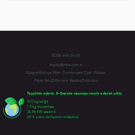
(0216) 440 24 00
digital@nbe.com.tr
Rüzgarlıbahçe Mah. Cumhuriyet Cad. Gülsan
Plaza No:22 Kavacık Beykoz/İstanbul
Teşekkür ederiz. E-Gazete okumayı tercih ederek yıllık;
100 kg kağıt
1.3 kg mürekkep
24.96 KW elektrik
20 lt yakıt sarfiyatını önlediniz