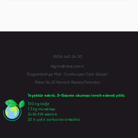
(0216) 440 24 00
digital@nbe.com.tr
Rüzgarlıbahçe Mah. Cumhuriyet Cad. Gülsan
Plaza No:22 Kavacık Beykoz/İstanbul
Teşekkür ederiz. E-Gazete okumayı tercih ederek yıllık;
100 kg kağıt
1.3 kg mürekkep
24.96 KW elektrik
20 lt yakıt sarfiyatını önlediniz