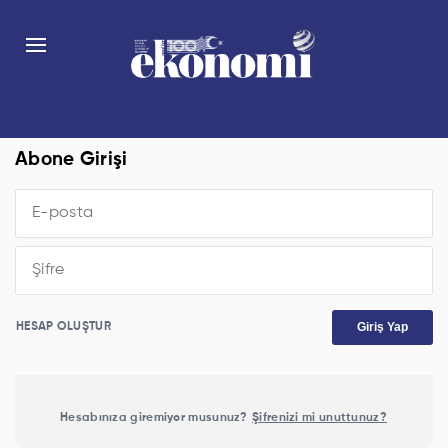
Abone Girişi
Giriş Yap
HESAP OLUŞTUR
Hesabınıza giremiyor musunuz?
Şifrenizi mi unuttunuz?