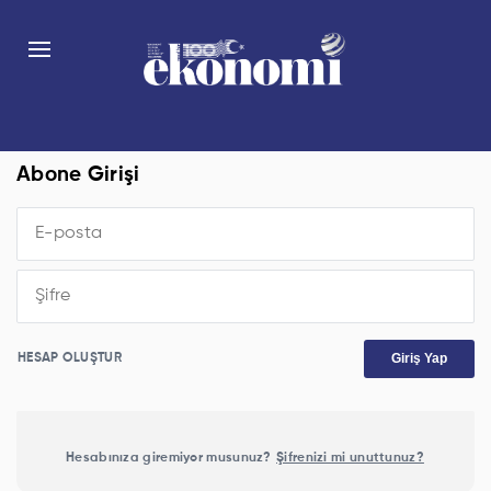
Abone Girişi
Giriş Yap
HESAP OLUŞTUR
Hesabınıza giremiyor musunuz?
Şifrenizi mi unuttunuz?