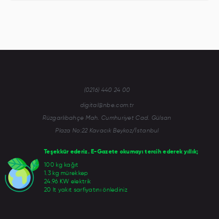
(0216) 440 24 00
digital@nbe.com.tr
Rüzgarlıbahçe Mah. Cumhuriyet Cad. Gülsan
Plaza No:22 Kavacık Beykoz/İstanbul
Teşekkür ederiz. E-Gazete okumayı tercih ederek yıllık;
100 kg kağıt
1.3 kg mürekkep
24.96 KW elektrik
20 lt yakıt sarfiyatını önlediniz