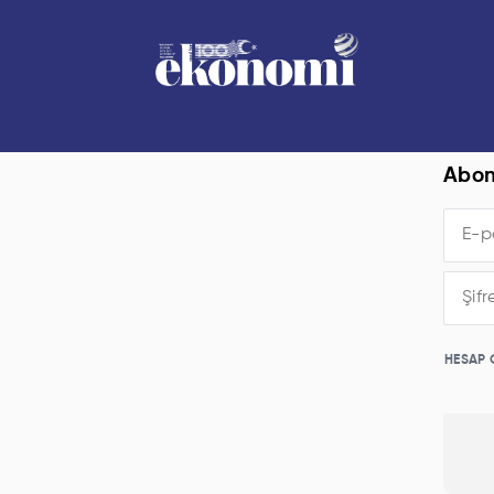
Abon
HESAP 