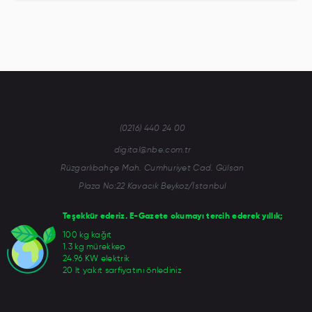
(0216) 440 24 00
digital@nbe.com.tr
Rüzgarlıbahçe Mah. Cumhuriyet Cad. Gülsan
Plaza No:22 Kavacık Beykoz/İstanbul
Teşekkür ederiz. E-Gazete okumayı tercih ederek yıllık;
100 kg kağıt
1.3 kg mürekkep
24.96 KW elektrik
20 lt yakıt sarfiyatını önlediniz