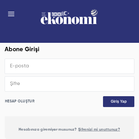
Abone Girişi
Giriş Yap
HESAP OLUŞTUR
Hesabınıza giremiyor musunuz?
Şifrenizi mi unuttunuz?