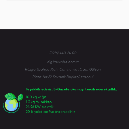
(0216) 440 24 00
digital@nbe.com.tr
Rüzgarlıbahçe Mah. Cumhuriyet Cad. Gülsan
Plaza No:22 Kavacık Beykoz/İstanbul
Teşekkür ederiz. E-Gazete okumayı tercih ederek yıllık;
100 kg kağıt
1.3 kg mürekkep
24.96 KW elektrik
20 lt yakıt sarfiyatını önlediniz