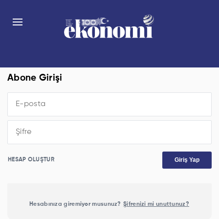
Abone Girişi
Giriş Yap
HESAP OLUŞTUR
Hesabınıza giremiyor musunuz?
Şifrenizi mi unuttunuz?