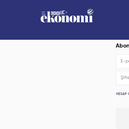
Abon
HESAP 