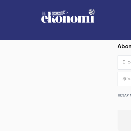
Abon
HESAP 