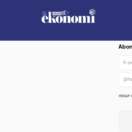
Abon
HESAP 