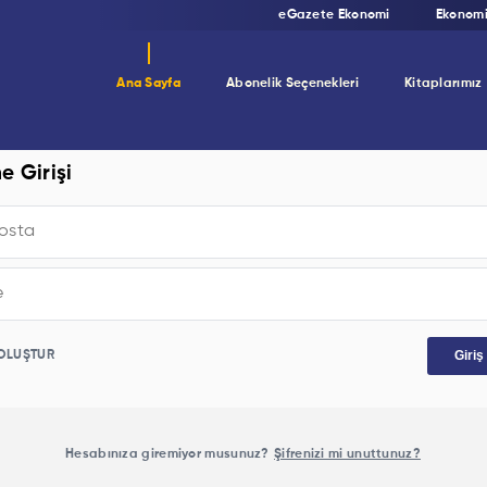
eGazete Ekonomi
Ekonomi
Ana Sayfa
Abonelik Seçenekleri
Kitaplarımız
e Girişi
Giriş
OLUŞTUR
Hesabınıza giremiyor musunuz?
Şifrenizi mi unuttunuz?