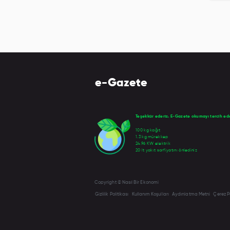
e-Gazete
Teşekkür ederiz. E-Gazete okumayı tercih eder
100 kg kağıt
1.3 kg mürekkep
24.96 KW elektrik
20 lt yakıt sarfiyatını önlediniz
Copyright © Nasıl Bir Ekonomi
Gizlilik Politikası
Kullanım Koşulları
Aydınlatma Metni
Çerez Po