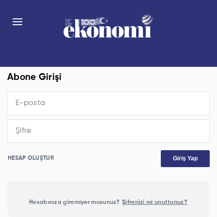
Abone Girişi
Giriş Yap
HESAP OLUŞTUR
Hesabınıza giremiyor musunuz?
Şifrenizi mi unuttunuz?