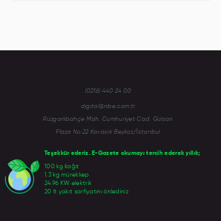
(0216) 440 24 00
digital@nbe.com.tr
Rüzgarlıbahçe Mah. Cumhuriyet Cad. Gülsan
Plaza No:22 Kavacık Beykoz/İstanbul
Teşekkür ederiz. E-Gazete okumayı tercih ederek yıllık;
100 kg kağıt
1.3 kg mürekkep
24.96 KW elektrik
20 lt yakıt sarfiyatını önlediniz