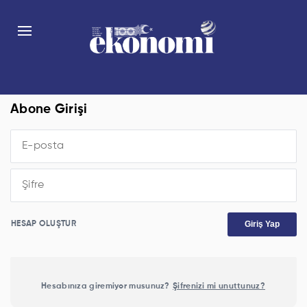
Abone Girişi
Giriş Yap
HESAP OLUŞTUR
Hesabınıza giremiyor musunuz?
Şifrenizi mi unuttunuz?