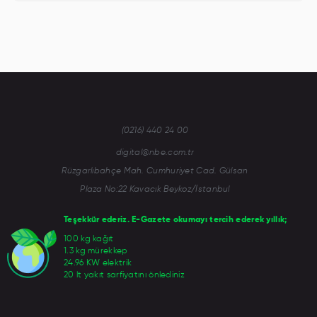
(0216) 440 24 00
digital@nbe.com.tr
Rüzgarlıbahçe Mah. Cumhuriyet Cad. Gülsan
Plaza No:22 Kavacık Beykoz/İstanbul
Teşekkür ederiz. E-Gazete okumayı tercih ederek yıllık;
100 kg kağıt
1.3 kg mürekkep
24.96 KW elektrik
20 lt yakıt sarfiyatını önlediniz