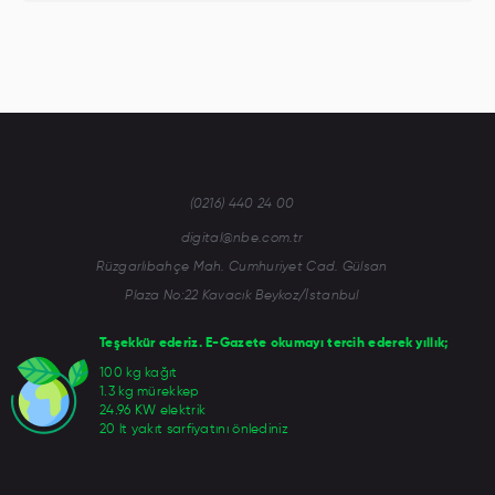
(0216) 440 24 00
digital@nbe.com.tr
Rüzgarlıbahçe Mah. Cumhuriyet Cad. Gülsan
Plaza No:22 Kavacık Beykoz/İstanbul
Teşekkür ederiz. E-Gazete okumayı tercih ederek yıllık;
100 kg kağıt
1.3 kg mürekkep
24.96 KW elektrik
20 lt yakıt sarfiyatını önlediniz