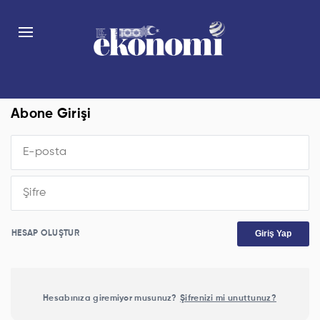
Abone Girişi
Giriş Yap
HESAP OLUŞTUR
Hesabınıza giremiyor musunuz?
Şifrenizi mi unuttunuz?