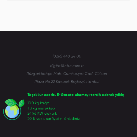
(0216) 440 24 00
digital@nbe.com.tr
Rüzgarlıbahçe Mah. Cumhuriyet Cad. Gülsan
Plaza No:22 Kavacık Beykoz/İstanbul
Teşekkür ederiz. E-Gazete okumayı tercih ederek yıllık;
100 kg kağıt
1.3 kg mürekkep
24.96 KW elektrik
20 lt yakıt sarfiyatını önlediniz