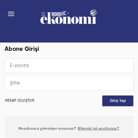
Abone Girişi
Giriş Yap
HESAP OLUŞTUR
Hesabınıza giremiyor musunuz?
Şifrenizi mi unuttunuz?