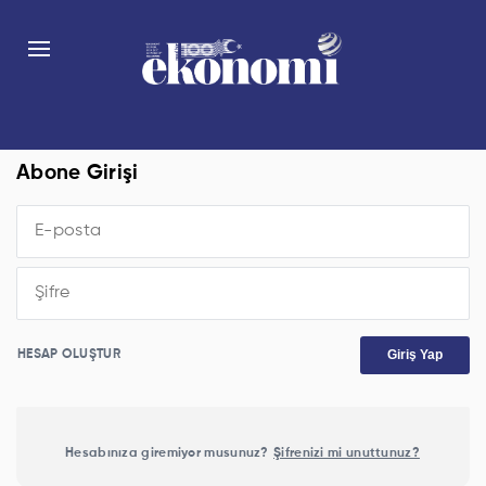
Abone Girişi
Giriş Yap
HESAP OLUŞTUR
Hesabınıza giremiyor musunuz?
Şifrenizi mi unuttunuz?