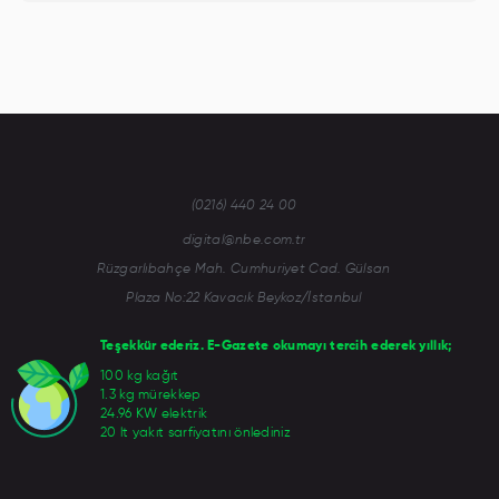
(0216) 440 24 00
digital@nbe.com.tr
Rüzgarlıbahçe Mah. Cumhuriyet Cad. Gülsan
Plaza No:22 Kavacık Beykoz/İstanbul
Teşekkür ederiz. E-Gazete okumayı tercih ederek yıllık;
100 kg kağıt
1.3 kg mürekkep
24.96 KW elektrik
20 lt yakıt sarfiyatını önlediniz