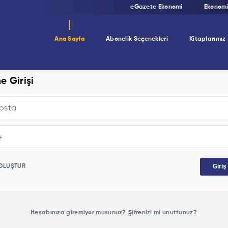
eGazete Ekonomi
Ekonomi
Ana Sayfa
Abonelik Seçenekleri
Kitaplarımız
e Girişi
Giriş
OLUŞTUR
Hesabınıza giremiyor musunuz?
Şifrenizi mi unuttunuz?