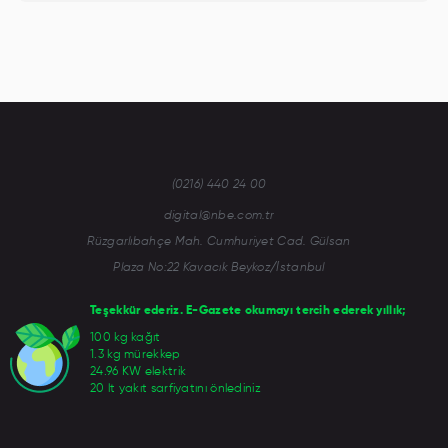
(0216) 440 24 00
digital@nbe.com.tr
Rüzgarlıbahçe Mah. Cumhuriyet Cad. Gülsan
Plaza No:22 Kavacık Beykoz/İstanbul
Teşekkür ederiz. E-Gazete okumayı tercih ederek yıllık;
100 kg kağıt
1.3 kg mürekkep
24.96 KW elektrik
20 lt yakıt sarfiyatını önlediniz