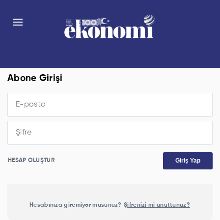
Abone Girişi
Giriş Yap
HESAP OLUŞTUR
Hesabınıza giremiyor musunuz?
Şifrenizi mi unuttunuz?