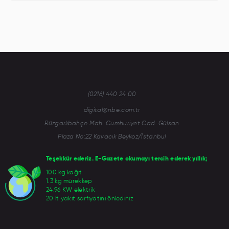
(0216) 440 24 00
digital@nbe.com.tr
Rüzgarlıbahçe Mah. Cumhuriyet Cad. Gülsan
Plaza No:22 Kavacık Beykoz/İstanbul
Teşekkür ederiz. E-Gazete okumayı tercih ederek yıllık;
100 kg kağıt
1.3 kg mürekkep
24.96 KW elektrik
20 lt yakıt sarfiyatını önlediniz