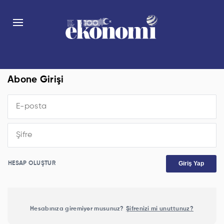
Abone Girişi
Giriş Yap
HESAP OLUŞTUR
Hesabınıza giremiyor musunuz?
Şifrenizi mi unuttunuz?