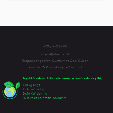
(0216) 440 24 00
digital@nbe.com.tr
Rüzgarlıbahçe Mah. Cumhuriyet Cad. Gülsan
Plaza No:22 Kavacık Beykoz/İstanbul
Teşekkür ederiz. E-Gazete okumayı tercih ederek yıllık;
100 kg kağıt
1.3 kg mürekkep
24.96 KW elektrik
20 lt yakıt sarfiyatını önlediniz