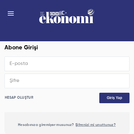
Abone Girişi
Giriş Yap
HESAP OLUŞTUR
Hesabınıza giremiyor musunuz?
Şifrenizi mi unuttunuz?