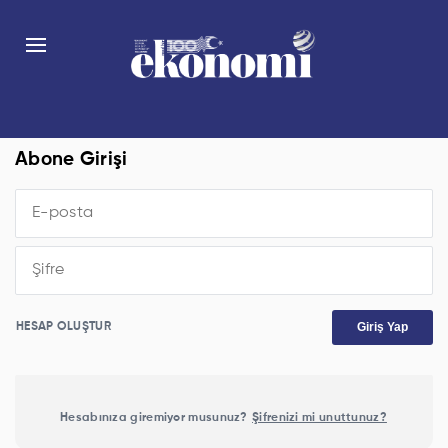
Abone Girişi
Giriş Yap
HESAP OLUŞTUR
Hesabınıza giremiyor musunuz?
Şifrenizi mi unuttunuz?