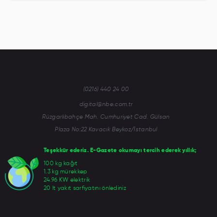
(0216) 440 24 00
digital@nbe.com.tr
Rüzgarlıbahçe Mah. Cumhuriyet Cad. Gülsan
Plaza No:22 Kavacık Beykoz/İstanbul
Teşekkür ederiz. E-Gazete okumayı tercih ederek yıllık;
100 kg kağıt
1.3 kg mürekkep
24.96 KW elektrik
20 lt yakıt sarfiyatını önlediniz