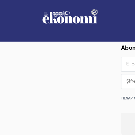
Abon
HESAP 