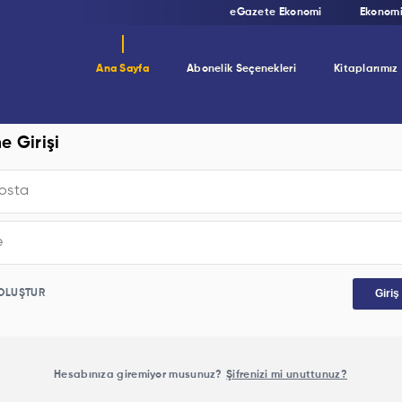
eGazete Ekonomi
Ekonomi
Ana Sayfa
Abonelik Seçenekleri
Kitaplarımız
e Girişi
Giriş
OLUŞTUR
Hesabınıza giremiyor musunuz?
Şifrenizi mi unuttunuz?