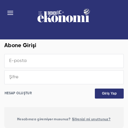
Abone Girişi
Giriş Yap
HESAP OLUŞTUR
Hesabınıza giremiyor musunuz?
Şifrenizi mi unuttunuz?