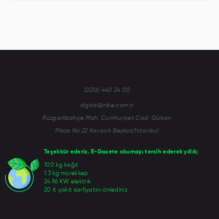
(0216) 440 24 00
digital@nbe.com.tr
Rüzgarlıbahçe Mah. Cumhuriyet Cad. Gülsan
Plaza No:22 Kavacık Beykoz/İstanbul
Teşekkür ederiz. E-Gazete okumayı tercih ederek yıllık;
100 kg kağıt
1.3 kg mürekkep
24.96 KW elektrik
20 lt yakıt sarfiyatını önlediniz