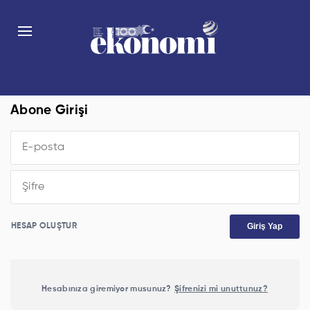
Abone Girişi
Giriş Yap
HESAP OLUŞTUR
Hesabınıza giremiyor musunuz?
Şifrenizi mi unuttunuz?