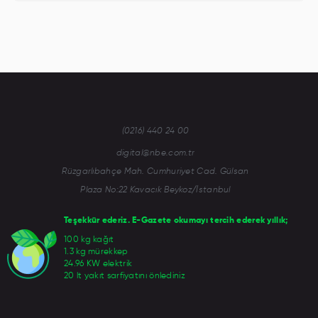
(0216) 440 24 00
digital@nbe.com.tr
Rüzgarlıbahçe Mah. Cumhuriyet Cad. Gülsan
Plaza No:22 Kavacık Beykoz/İstanbul
Teşekkür ederiz. E-Gazete okumayı tercih ederek yıllık;
100 kg kağıt
1.3 kg mürekkep
24.96 KW elektrik
20 lt yakıt sarfiyatını önlediniz