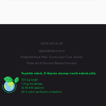
(0216) 440 24 00
digital@nbe.com.tr
Rüzgarlıbahçe Mah. Cumhuriyet Cad. Gülsan
Plaza No:22 Kavacık Beykoz/İstanbul
Teşekkür ederiz. E-Gazete okumayı tercih ederek yıllık;
100 kg kağıt
1.3 kg mürekkep
24.96 KW elektrik
20 lt yakıt sarfiyatını önlediniz