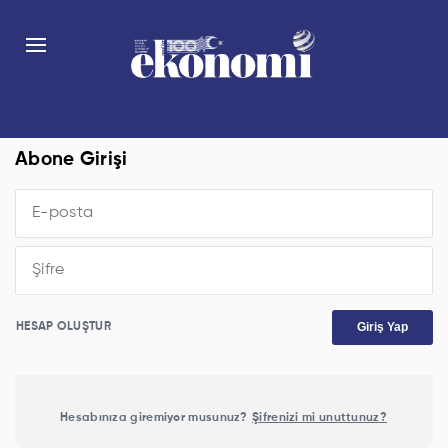
Abone Girişi
Giriş Yap
HESAP OLUŞTUR
Hesabınıza giremiyor musunuz?
Şifrenizi mi unuttunuz?