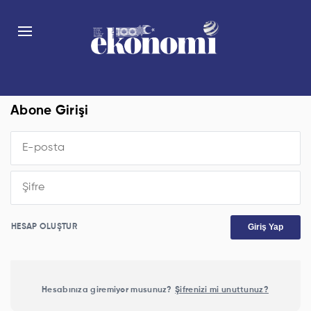
Abone Girişi
Giriş Yap
HESAP OLUŞTUR
Hesabınıza giremiyor musunuz?
Şifrenizi mi unuttunuz?