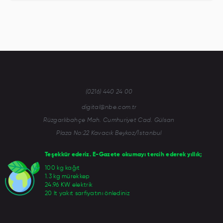
(0216) 440 24 00
digital@nbe.com.tr
Rüzgarlıbahçe Mah. Cumhuriyet Cad. Gülsan
Plaza No:22 Kavacık Beykoz/İstanbul
Teşekkür ederiz. E-Gazete okumayı tercih ederek yıllık;
100 kg kağıt
1.3 kg mürekkep
24.96 KW elektrik
20 lt yakıt sarfiyatını önlediniz