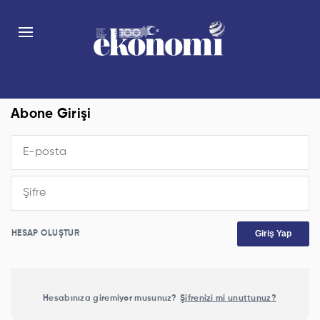
Abone Girişi
Giriş Yap
HESAP OLUŞTUR
Hesabınıza giremiyor musunuz?
Şifrenizi mi unuttunuz?