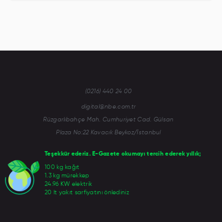
(0216) 440 24 00
digital@nbe.com.tr
Rüzgarlıbahçe Mah. Cumhuriyet Cad. Gülsan
Plaza No:22 Kavacık Beykoz/İstanbul
Teşekkür ederiz. E-Gazete okumayı tercih ederek yıllık;
100 kg kağıt
1.3 kg mürekkep
24.96 KW elektrik
20 lt yakıt sarfiyatını önlediniz