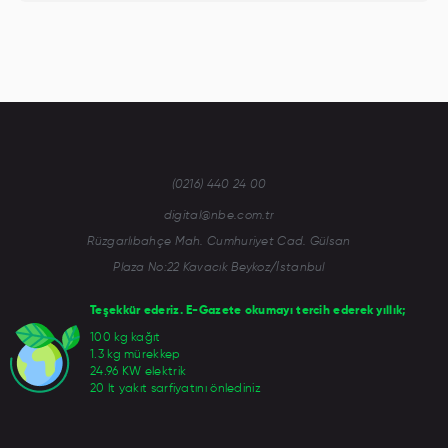
(0216) 440 24 00
digital@nbe.com.tr
Rüzgarlıbahçe Mah. Cumhuriyet Cad. Gülsan
Plaza No:22 Kavacık Beykoz/İstanbul
Teşekkür ederiz. E-Gazete okumayı tercih ederek yıllık;
100 kg kağıt
1.3 kg mürekkep
24.96 KW elektrik
20 lt yakıt sarfiyatını önlediniz