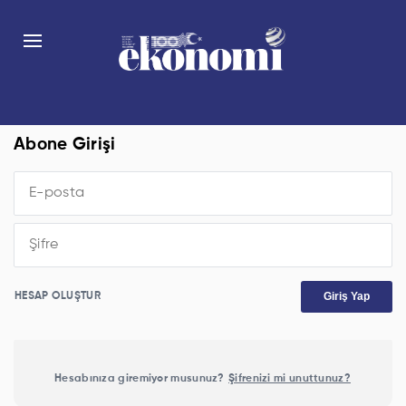
Abone Girişi
Giriş Yap
HESAP OLUŞTUR
Hesabınıza giremiyor musunuz?
Şifrenizi mi unuttunuz?