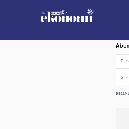
Abon
HESAP 