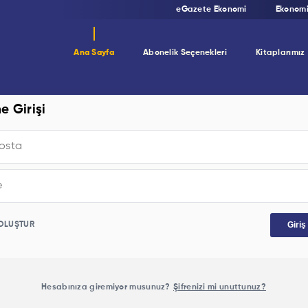
eGazete Ekonomi
Ekonomi
Ana Sayfa
Abonelik Seçenekleri
Kitaplarımız
e Girişi
Giriş
OLUŞTUR
Hesabınıza giremiyor musunuz?
Şifrenizi mi unuttunuz?