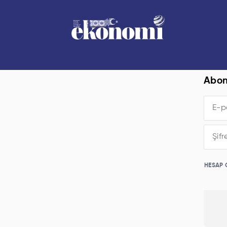
Abon
HESAP 