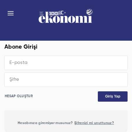
Abone Girişi
Giriş Yap
HESAP OLUŞTUR
Hesabınıza giremiyor musunuz?
Şifrenizi mi unuttunuz?