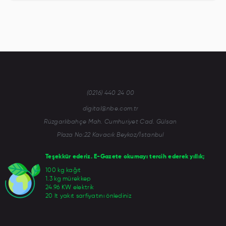
(0216) 440 24 00
digital@nbe.com.tr
Rüzgarlıbahçe Mah. Cumhuriyet Cad. Gülsan
Plaza No:22 Kavacık Beykoz/İstanbul
Teşekkür ederiz. E-Gazete okumayı tercih ederek yıllık;
100 kg kağıt
1.3 kg mürekkep
24.96 KW elektrik
20 lt yakıt sarfiyatını önlediniz