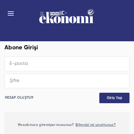
Abone Girişi
Giriş Yap
HESAP OLUŞTUR
Hesabınıza giremiyor musunuz?
Şifrenizi mi unuttunuz?