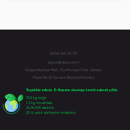
(0216) 440 24 00
digital@nbe.com.tr
Rüzgarlıbahçe Mah. Cumhuriyet Cad. Gülsan
Plaza No:22 Kavacık Beykoz/İstanbul
Teşekkür ederiz. E-Gazete okumayı tercih ederek yıllık;
100 kg kağıt
1.3 kg mürekkep
24.96 KW elektrik
20 lt yakıt sarfiyatını önlediniz