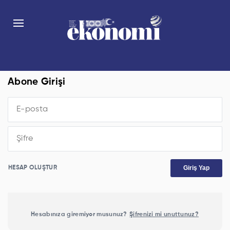
Abone Girişi
Giriş Yap
HESAP OLUŞTUR
Hesabınıza giremiyor musunuz?
Şifrenizi mi unuttunuz?