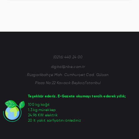
(0216) 440 24 00
digital@nbe.com.tr
Rüzgarlıbahçe Mah. Cumhuriyet Cad. Gülsan
Plaza No:22 Kavacık Beykoz/İstanbul
Teşekkür ederiz. E-Gazete okumayı tercih ederek yıllık;
100 kg kağıt
1.3 kg mürekkep
24.96 KW elektrik
20 lt yakıt sarfiyatını önlediniz