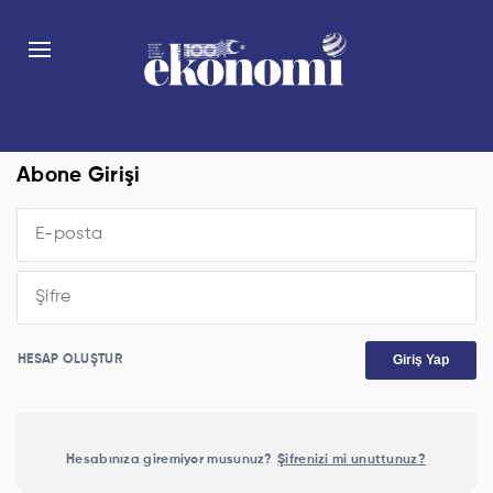
Abone Girişi
Giriş Yap
HESAP OLUŞTUR
Hesabınıza giremiyor musunuz?
Şifrenizi mi unuttunuz?