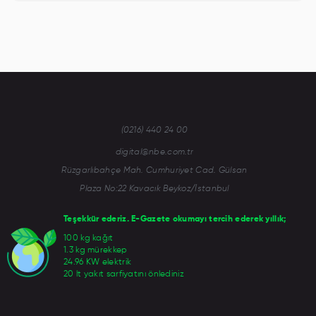
(0216) 440 24 00
digital@nbe.com.tr
Rüzgarlıbahçe Mah. Cumhuriyet Cad. Gülsan
Plaza No:22 Kavacık Beykoz/İstanbul
Teşekkür ederiz. E-Gazete okumayı tercih ederek yıllık;
100 kg kağıt
1.3 kg mürekkep
24.96 KW elektrik
20 lt yakıt sarfiyatını önlediniz