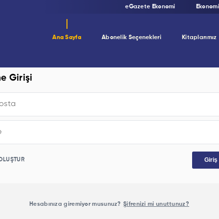
eGazete Ekonomi
Ekonomi
Ana Sayfa
Abonelik Seçenekleri
Kitaplarımız
e Girişi
Giriş
OLUŞTUR
Hesabınıza giremiyor musunuz?
Şifrenizi mi unuttunuz?