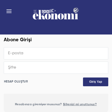
Abone Girişi
Giriş Yap
HESAP OLUŞTUR
Hesabınıza giremiyor musunuz?
Şifrenizi mi unuttunuz?