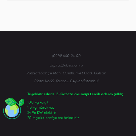
(0216) 440 24 00
digital@nbe.com.tr
Rüzgarlıbahçe Mah. Cumhuriyet Cad. Gülsan
Plaza No:22 Kavacık Beykoz/İstanbul
Teşekkür ederiz. E-Gazete okumayı tercih ederek yıllık;
100 kg kağıt
1.3 kg mürekkep
24.96 KW elektrik
20 lt yakıt sarfiyatını önlediniz