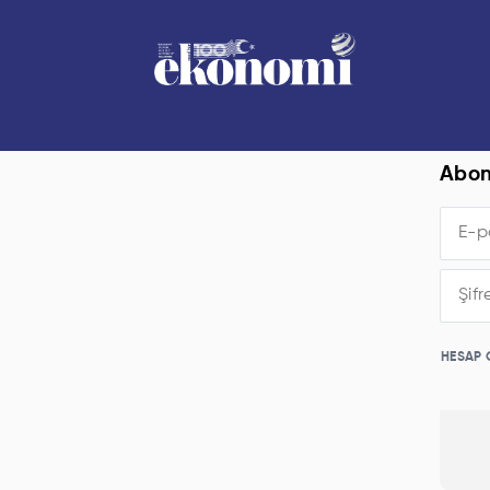
Abon
HESAP 