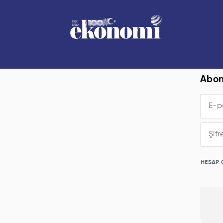
Abon
HESAP 