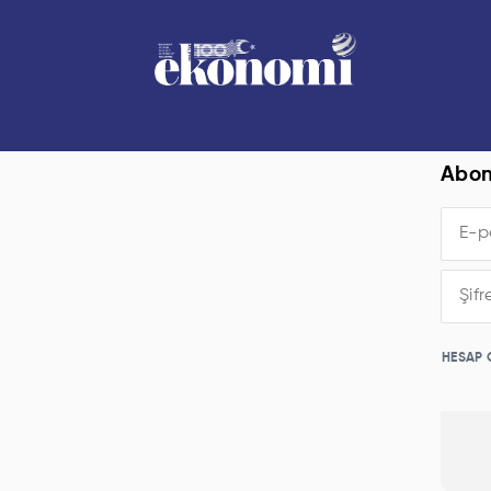
Abon
HESAP 