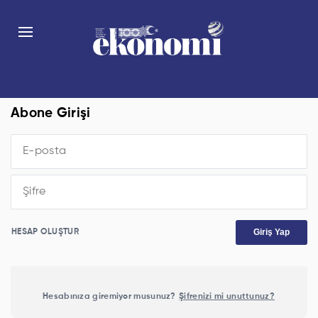
Abone Girişi
Giriş Yap
HESAP OLUŞTUR
Hesabınıza giremiyor musunuz?
Şifrenizi mi unuttunuz?