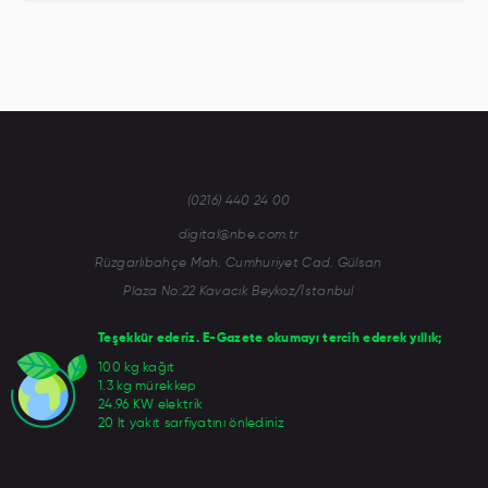
(0216) 440 24 00
digital@nbe.com.tr
Rüzgarlıbahçe Mah. Cumhuriyet Cad. Gülsan
Plaza No:22 Kavacık Beykoz/İstanbul
Teşekkür ederiz. E-Gazete okumayı tercih ederek yıllık;
100 kg kağıt
1.3 kg mürekkep
24.96 KW elektrik
20 lt yakıt sarfiyatını önlediniz