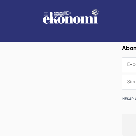
Abon
HESAP 