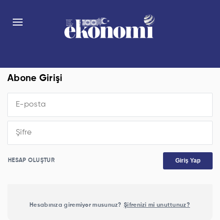
Abone Girişi
Giriş Yap
HESAP OLUŞTUR
Hesabınıza giremiyor musunuz?
Şifrenizi mi unuttunuz?