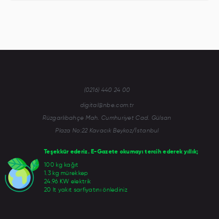
(0216) 440 24 00
digital@nbe.com.tr
Rüzgarlıbahçe Mah. Cumhuriyet Cad. Gülsan
Plaza No:22 Kavacık Beykoz/İstanbul
Teşekkür ederiz. E-Gazete okumayı tercih ederek yıllık;
100 kg kağıt
1.3 kg mürekkep
24.96 KW elektrik
20 lt yakıt sarfiyatını önlediniz