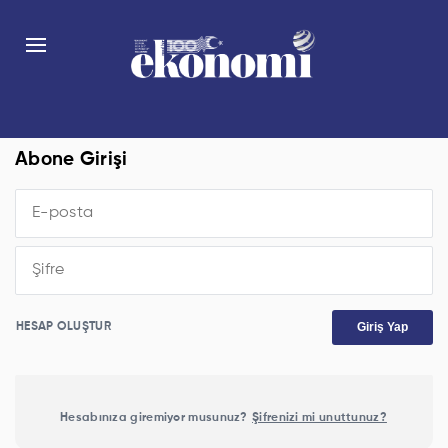
Abone Girişi
Giriş Yap
HESAP OLUŞTUR
Hesabınıza giremiyor musunuz?
Şifrenizi mi unuttunuz?