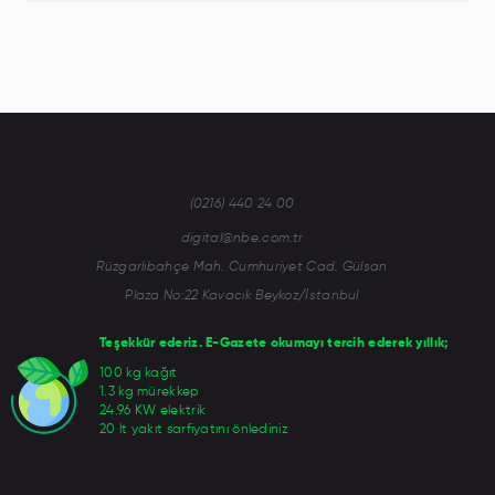
(0216) 440 24 00
digital@nbe.com.tr
Rüzgarlıbahçe Mah. Cumhuriyet Cad. Gülsan
Plaza No:22 Kavacık Beykoz/İstanbul
Teşekkür ederiz. E-Gazete okumayı tercih ederek yıllık;
100 kg kağıt
1.3 kg mürekkep
24.96 KW elektrik
20 lt yakıt sarfiyatını önlediniz