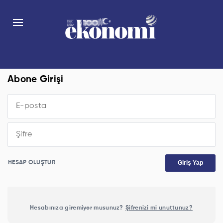
Abone Girişi
Giriş Yap
HESAP OLUŞTUR
Hesabınıza giremiyor musunuz?
Şifrenizi mi unuttunuz?