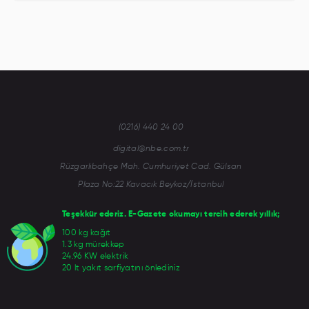
(0216) 440 24 00
digital@nbe.com.tr
Rüzgarlıbahçe Mah. Cumhuriyet Cad. Gülsan
Plaza No:22 Kavacık Beykoz/İstanbul
Teşekkür ederiz. E-Gazete okumayı tercih ederek yıllık;
100 kg kağıt
1.3 kg mürekkep
24.96 KW elektrik
20 lt yakıt sarfiyatını önlediniz