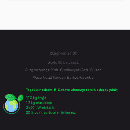
(0216) 440 24 00
digital@nbe.com.tr
Rüzgarlıbahçe Mah. Cumhuriyet Cad. Gülsan
Plaza No:22 Kavacık Beykoz/İstanbul
Teşekkür ederiz. E-Gazete okumayı tercih ederek yıllık;
100 kg kağıt
1.3 kg mürekkep
24.96 KW elektrik
20 lt yakıt sarfiyatını önlediniz