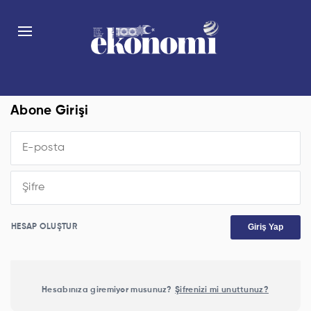
Abone Girişi
Giriş Yap
HESAP OLUŞTUR
Hesabınıza giremiyor musunuz?
Şifrenizi mi unuttunuz?