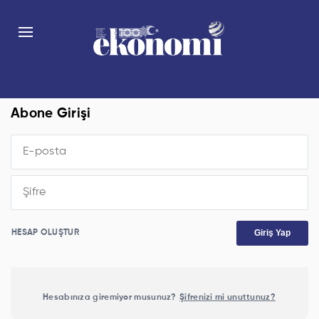
Abone Girişi
Giriş Yap
HESAP OLUŞTUR
Hesabınıza giremiyor musunuz?
Şifrenizi mi unuttunuz?