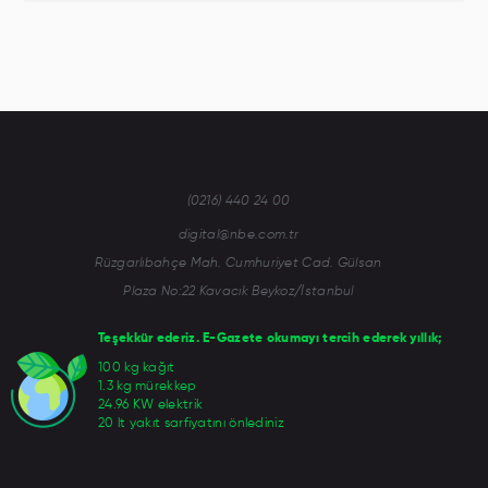
(0216) 440 24 00
digital@nbe.com.tr
Rüzgarlıbahçe Mah. Cumhuriyet Cad. Gülsan
Plaza No:22 Kavacık Beykoz/İstanbul
Teşekkür ederiz. E-Gazete okumayı tercih ederek yıllık;
100 kg kağıt
1.3 kg mürekkep
24.96 KW elektrik
20 lt yakıt sarfiyatını önlediniz