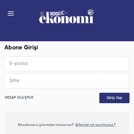
Abone Girişi
Giriş Yap
HESAP OLUŞTUR
Hesabınıza giremiyor musunuz?
Şifrenizi mi unuttunuz?