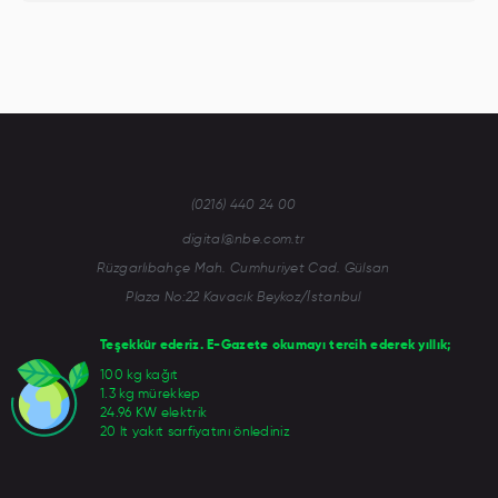
(0216) 440 24 00
digital@nbe.com.tr
Rüzgarlıbahçe Mah. Cumhuriyet Cad. Gülsan
Plaza No:22 Kavacık Beykoz/İstanbul
Teşekkür ederiz. E-Gazete okumayı tercih ederek yıllık;
100 kg kağıt
1.3 kg mürekkep
24.96 KW elektrik
20 lt yakıt sarfiyatını önlediniz