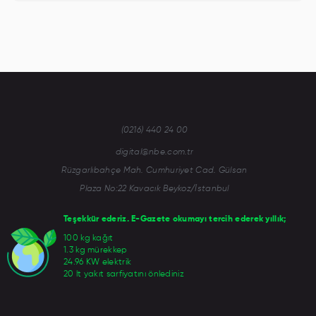
(0216) 440 24 00
digital@nbe.com.tr
Rüzgarlıbahçe Mah. Cumhuriyet Cad. Gülsan
Plaza No:22 Kavacık Beykoz/İstanbul
Teşekkür ederiz. E-Gazete okumayı tercih ederek yıllık;
100 kg kağıt
1.3 kg mürekkep
24.96 KW elektrik
20 lt yakıt sarfiyatını önlediniz