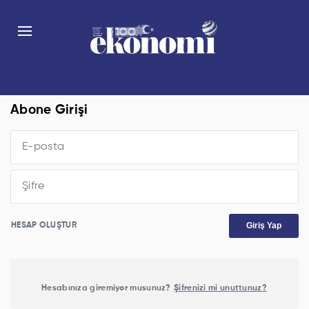
Abone Girişi
Giriş Yap
HESAP OLUŞTUR
Hesabınıza giremiyor musunuz?
Şifrenizi mi unuttunuz?